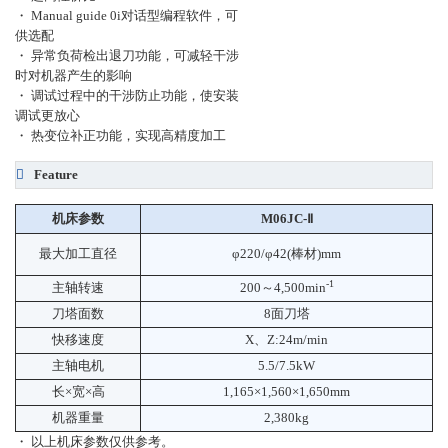
・ Manual guide 0i对话型编程软件，可
供选配
・ 异常负荷检出退刀功能，可减轻干涉
时对机器产生的影响
・ 调试过程中的干涉防止功能，使安装
调试更放心
・ 热变位补正功能，实现高精度加工
Feature
机床参数
M06JC-Ⅱ
最大加工直径
φ
220/
φ
42(棒材)mm
-1
主轴转速
200～4,500min
刀塔面数
8面刀塔
快移速度
X、Z:24m/min
主轴电机
5.5/7.5kW
长×宽×高
1,165×1,560×1,650mm
机器重量
2,380kg
・ 以上机床参数仅供参考。