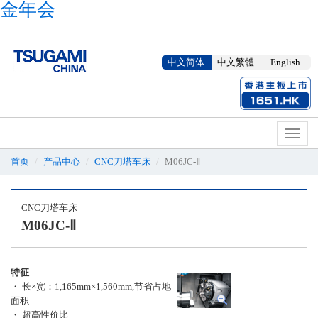
金年会
中文简体
中文繁體
English
Toggl
naviga
首页
产品中心
CNC刀塔车床
M06JC-Ⅱ
CNC刀塔车床
M06JC-Ⅱ
特征
・ 长×宽：1,165mm×1,560mm,节省占地
面积
・ 超高性价比