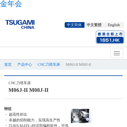
金年会
中文简体
中文繁體
English
Toggl
naviga
首页
产品中心
CNC刀塔车床
M06J-II M08J-II
CNC刀塔车床
M06J-II M08J-II
特征
・ 超高性价比
・ 卓越的切削能力，实现高生产性
・ TURN MATE i对话型编程软件，可供