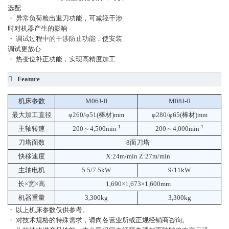
选配
・ 异常负荷检出退刀功能，可减轻干涉
时对机器产生的影响
・ 调试过程中的干涉防止功能，使安装
调试更放心
・ 热变位补正功能，实现高精度加工
Feature
机床参数
M06J-II
M08J-II
最大加工直径
φ
260/
φ
51(棒材)mm
φ
280/
φ
65(棒材)mm
-1
-1
主轴转速
200～4,500min
200～4,000min
刀塔面数
8面刀塔
快移速度
X:24m/min Z:27m/min
主轴电机
5.5/7.5kW
9/11kW
长×宽×高
1,690×1,673×1,600mm
机器重量
3,300kg
3,300kg
・ 以上机床参数仅供参考。
・ 对技术规格的特殊需求，请向各营业所或正规经销商咨询。