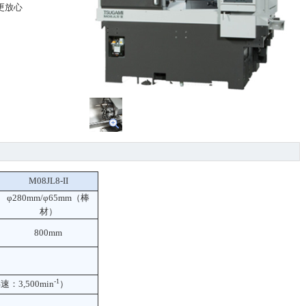
更放心
M08JL8-II
φ280mm/φ65mm（棒
材）
800mm
-1
：3,500min
）