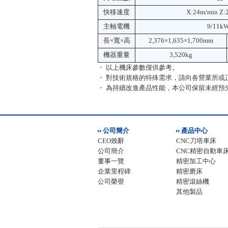
快移速度
X:24m/min Z:
主軸電機
9/11k
長×寬×高
2,376×1,635×1,700mm
機器重量
3,520kg
・ 以上機床參數僅供參考。
・ 對技術規格的特殊需求，請向各營業所或
・ 為持續改進產品性能，本公司保留未經預
公司簡介
產品中心
CEO致辭
CNC刀塔車床
公司簡介
CNC精密自動車
董事一覽
精密加工中心
企業里程碑
精密磨床
公司榮譽
精密滾絲機
其他製品