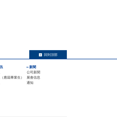
回到頂部
訊
新聞
位
公司新聞
位（應屆畢業生）
展會信息
程
通知
力