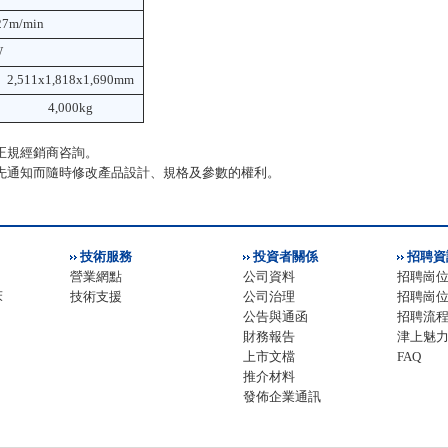
27m/min
W
2,511x1,818x1,690mm
4,000kg
正規經銷商咨詢。
先通知而隨時修改產品設計、規格及參數的權利。
技術服務
投資者關係
招聘資
營業網點
公司資料
招聘崗
床
技術支援
公司治理
招聘崗
公告與通函
招聘流
財務報告
津上魅
上市文檔
FAQ
推介材料
發佈企業通訊