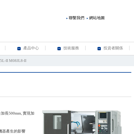
聯繫我們
網站地圖
產品中心
技術服務
投資者關係
L-II M08JL8-II
長500mm, 實現加
機器產生的影響