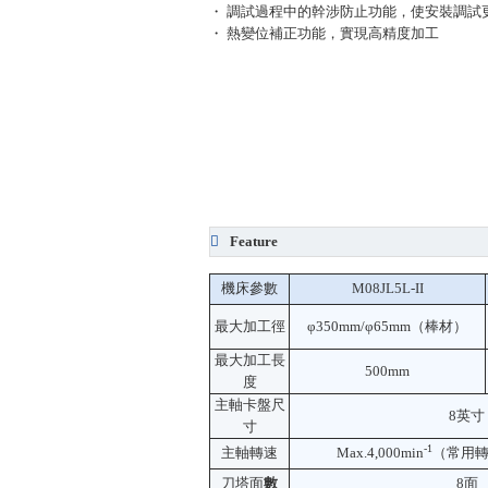
・ 調試過程中的幹涉防止功能，使安裝調試
・ 熱變位補正功能，實現高精度加工
Feature
機床參數
M08JL5L-II
最大加工徑
φ350mm/φ65mm（棒材）
最大加工長
500mm
度
主軸卡盤尺
8英寸
寸
-1
主軸轉速
Max.4,000min
（常用轉速
刀塔面
數
8面