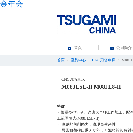
金年会
首頁
公司簡介
首頁
產品中心
CNC刀塔車床
M08JL5
CNC刀塔車床
M08JL5L-II M08JL8-II
特徵
・加長X軸行程， 適應大直徑工件加工。配合加
工範圍擴大(M08JL5L- II)
・ 卓越的切削能力，實現高生產性
・ 異常負荷檢出退刀功能，可減輕幹涉時對